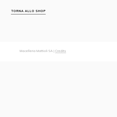
TORNA ALLO SHOP
Macelleria Mattioli SA |
Credits