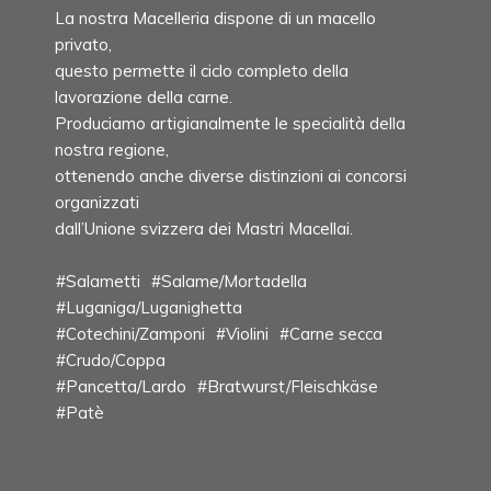
La nostra Macelleria dispone di un macello
privato,
questo permette il ciclo completo della
lavorazione della carne.
Produciamo artigianalmente le specialità della
nostra regione,
ottenendo anche diverse distinzioni ai concorsi
organizzati
dall’Unione svizzera dei Mastri Macellai.
#Salametti
#Salame/Mortadella
#Luganiga/Luganighetta
#Cotechini/Zamponi
#Violini
#Carne secca
#Crudo/Coppa
#Pancetta/Lardo
#Bratwurst/Fleischkäse
#Patè