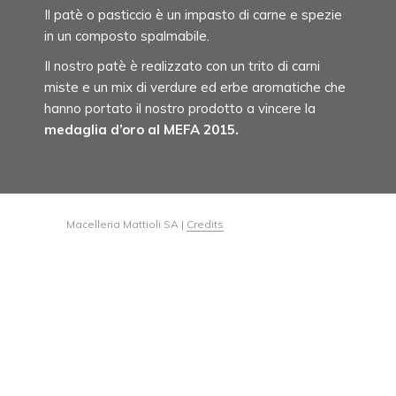
Il patè o pasticcio è un impasto di carne e spezie
in un composto spalmabile.
Il nostro patè è realizzato con un trito di carni
miste e un mix di verdure ed erbe aromatiche che
hanno portato il nostro prodotto a vincere la
medaglia d’oro al MEFA 2015.
Macelleria Mattioli SA |
Credits